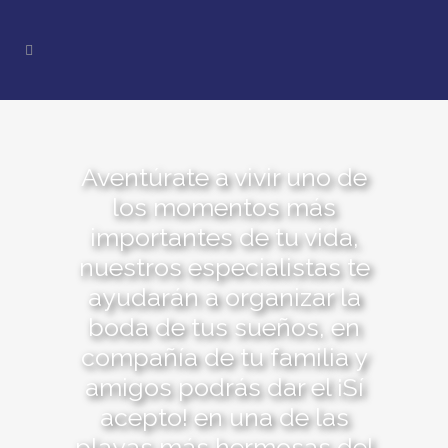
Aventúrate a vivir uno de
los momentos más
importantes de tu vida,
nuestros especialistas te
ayudarán a organizar la
boda de tus sueños, en
compañía de tu familia y
amigos podrás dar el ¡Sí
acepto! en una de las
playas más hermosas del